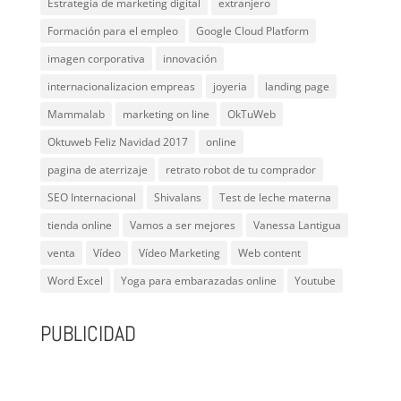
Estrategia de marketing digital
extranjero
Formación para el empleo
Google Cloud Platform
imagen corporativa
innovación
internacionalizacion empreas
joyeria
landing page
Mammalab
marketing on line
OkTuWeb
Oktuweb Feliz Navidad 2017
online
pagina de aterrizaje
retrato robot de tu comprador
SEO Internacional
Shivalans
Test de leche materna
tienda online
Vamos a ser mejores
Vanessa Lantigua
venta
Vídeo
Vídeo Marketing
Web content
Word Excel
Yoga para embarazadas online
Youtube
PUBLICIDAD