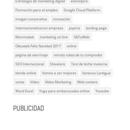
Estrategia de marketing digital
extranjero
Formación para el empleo
Google Cloud Platform
imagen corporativa
innovación
internacionalizacion empreas
joyeria
landing page
Mammalab
marketing on line
OkTuWeb
Oktuweb Feliz Navidad 2017
online
pagina de aterrizaje
retrato robot de tu comprador
SEO Internacional
Shivalans
Test de leche materna
tienda online
Vamos a ser mejores
Vanessa Lantigua
venta
Vídeo
Vídeo Marketing
Web content
Word Excel
Yoga para embarazadas online
Youtube
PUBLICIDAD