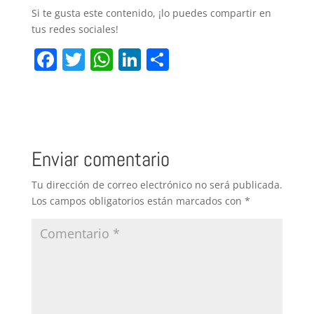
Si te gusta este contenido, ¡lo puedes compartir en
tus redes sociales!
F
T
W
Li
C
a
w
h
n
o
c
itt
at
k
m
e
er
s
e
p
b
A
dI
ar
Enviar comentario
o
p
n
tir
Tu dirección de correo electrónico no será publicada.
o
p
Los campos obligatorios están marcados con
*
k