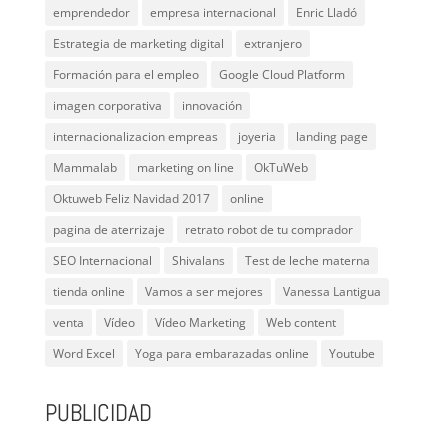
emprendedor
empresa internacional
Enric Lladó
Estrategia de marketing digital
extranjero
Formación para el empleo
Google Cloud Platform
imagen corporativa
innovación
internacionalizacion empreas
joyeria
landing page
Mammalab
marketing on line
OkTuWeb
Oktuweb Feliz Navidad 2017
online
pagina de aterrizaje
retrato robot de tu comprador
SEO Internacional
Shivalans
Test de leche materna
tienda online
Vamos a ser mejores
Vanessa Lantigua
venta
Vídeo
Vídeo Marketing
Web content
Word Excel
Yoga para embarazadas online
Youtube
PUBLICIDAD