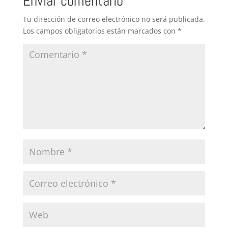
Enviar comentario
o
p
n
tir
Tu dirección de correo electrónico no será publicada.
o
p
Los campos obligatorios están marcados con
*
k