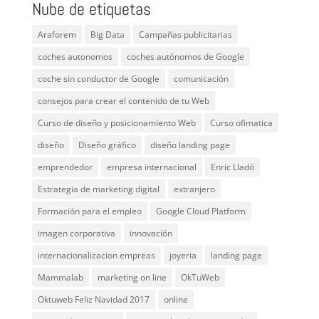
Nube de etiquetas
Araforem
Big Data
Campañas publicitarias
coches autonomos
coches autónomos de Google
coche sin conductor de Google
comunicación
consejos para crear el contenido de tu Web
Curso de diseño y posicionamiento Web
Curso ofimatica
diseño
Diseño gráfico
diseño landing page
emprendedor
empresa internacional
Enric Lladó
Estrategia de marketing digital
extranjero
Formación para el empleo
Google Cloud Platform
imagen corporativa
innovación
internacionalizacion empreas
joyeria
landing page
Mammalab
marketing on line
OkTuWeb
Oktuweb Feliz Navidad 2017
online