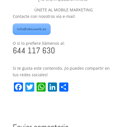
ÚNETE AL MOBILE MARKETING
Contacte con nosotros vía e-mail:
info@oktuweb.es
O si lo prefiere llámenos al:
644 117 630
Si te gusta este contenido, ¡lo puedes compartir en
tus redes sociales!
F
T
W
Li
C
a
w
h
n
o
c
itt
at
k
m
e
er
s
e
p
b
A
dI
ar