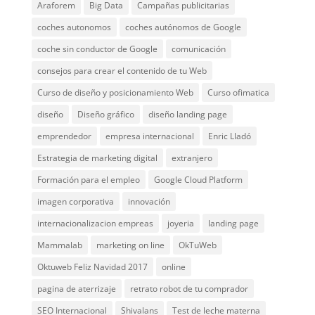
Araforem
Big Data
Campañas publicitarias
coches autonomos
coches autónomos de Google
coche sin conductor de Google
comunicación
consejos para crear el contenido de tu Web
Curso de diseño y posicionamiento Web
Curso ofimatica
diseño
Diseño gráfico
diseño landing page
emprendedor
empresa internacional
Enric Lladó
Estrategia de marketing digital
extranjero
Formación para el empleo
Google Cloud Platform
imagen corporativa
innovación
internacionalizacion empreas
joyeria
landing page
Mammalab
marketing on line
OkTuWeb
Oktuweb Feliz Navidad 2017
online
pagina de aterrizaje
retrato robot de tu comprador
SEO Internacional
Shivalans
Test de leche materna