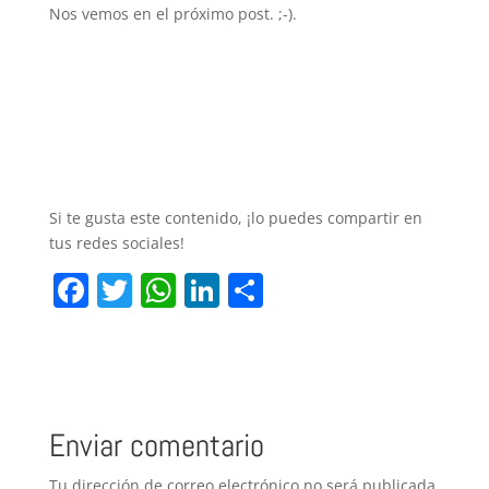
Nos vemos en el próximo post. ;-).
Si te gusta este contenido, ¡lo puedes compartir en
tus redes sociales!
F
T
W
Li
C
a
w
h
n
o
c
itt
at
k
m
e
er
s
e
p
b
A
dI
ar
Enviar comentario
o
p
n
tir
Tu dirección de correo electrónico no será publicada.